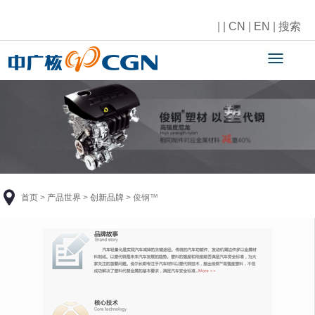
|
|
CN
|
EN
|
搜索
首页
>
产品世界
>
创新品牌
>
俊钢™