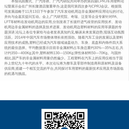
本报讯
由雅式、广汽传祺、广汽汽研院共同举办的第四届
CPRJ
车用塑料论
坛暨展示会在广州长隆酒店隆重举办,这是我司第四次参与
CPRJ
会议。根据我
司发展战略于
11
月
13
日下午参加了汽车发动机周边非金属材料应用论坛的讨论,
并向与会嘉宾提问互动。
会上,广汽研究院、奇瑞、泛亚等企业专家针对
PA
、
LFT
等材料在发动机周边的应用,分别发表了长玻纤进气歧管的应用技术、发动
机周边非金属材料的选择及技术进展、发动机周边塑料材料的应用等课题的专
题演讲,论坛上各位专家给与会者发表真知灼见,畅谈未来发展趋势,现场互动氛围
活跃。
2014
年中国汽车市场整体增长依然强劲。随着汽车工业的发展以及塑料
应用技术的成熟,塑料已经成为汽车领域涵盖动力、车身、底盘和内饰件四大系
统的最佳选择。平均数据显示目前非金属材料占车身总重约
30%—35%
左右,共
计约
350—400Kg
;其中,塑料材料
130—150Kg;
弹性体材料
50—70Kg
。与国外
相比,国产车的非金属材料用量仍然偏少。工程塑料在汽车上的应用仅相当于国
外上世纪九十年代的水平。
本次论坛将为整车及零部件制造商和原材料及设备
供应商,搭建一个相互交流的平台,共同探讨车用塑料的最新技术应用及市场面临
的机遇与挑战。