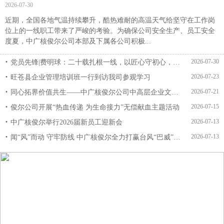
2026-07-30
近期，全国各地气温持续攀升，酷热难耐的高温天气给坚守在工作岗
位上的一线职工带来了严峻的考验。为确保公司安全生产、员工安全
度夏，中广核俊尔公司本部及下属各公司积极...
2026-07-30
党员先锋|费明球：二十载扎根一线，以匠心守初心，以实干践使命
2026-07-23
旺苍县企业管理培训班一行到访我司参观学习
2026-07-21
同心拓界价值共生——中广核俊尔公司中高层企业文化拓展活动圆满举行
2026-07-15
俊尔公司开展“热血传递 为生命接力”无偿献血主题活动
2026-07-13
中广核俊尔举行2026届新员工迎新会
2026-07-13
闻“风”而动 守牢防线 中广核俊尔全力打赢台风“巴威”防御攻坚战