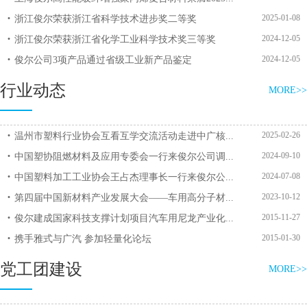
2025-01-08
浙江俊尔荣获浙江省科学技术进步奖二等奖
2024-12-05
浙江俊尔荣获浙江省化学工业科学技术奖三等奖
2024-12-05
俊尔公司3项产品通过省级工业新产品鉴定
行业动态
MORE>>
党员先锋|费明球：二十载扎根一线，以匠心守初心，以实干践使
命
2025-02-26
温州市塑料行业协会互看互学交流活动走进中广核...
2024-09-10
中国塑协阻燃材料及应用专委会一行来俊尔公司调...
2024-07-08
中国塑料加工工业协会王占杰理事长一行来俊尔公...
2023-10-12
第四届中国新材料产业发展大会——车用高分子材...
2015-11-27
俊尔建成国家科技支撑计划项目汽车用尼龙产业化...
2015-01-30
携手雅式与广汽 参加轻量化论坛
党工团建设
MORE>>