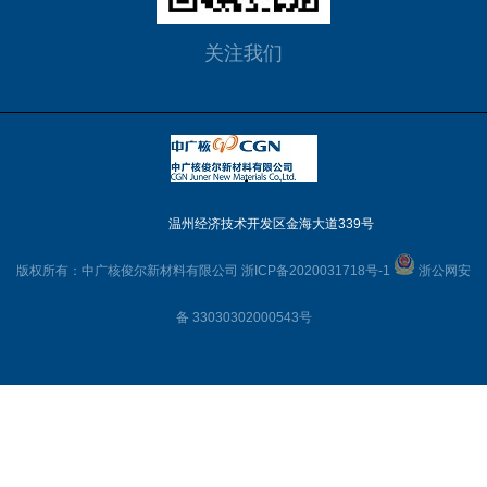
关注我们
温州经济技术开发区金海大道339号
版权所有：中广核俊尔新材料有限公司
浙ICP备2020031718号-1
浙公网安
备 33030302000543号