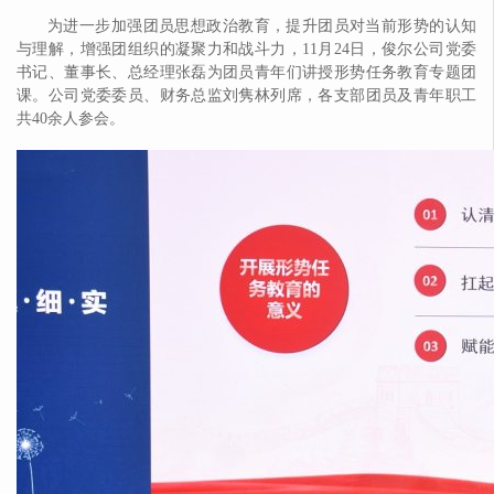
为进一步加强团员思想政治教育，提升团员对当前形势的认知
与理解，增强团组织的凝聚力和战斗力，11月24日，俊尔公司党委
书记、董事长、总经理张磊为团员青年们讲授形势任务教育专题团
课。公司党委委员、财务总监刘隽林列席，各支部团员及青年职工
共40余人参会。