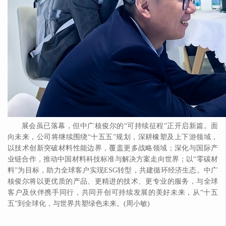
展会虽已落幕，但中广核俊尔的
“可持续征程”正开启新篇。面
向未来，公司将继续围绕“十五五”规划，深耕橡塑及上下游领域，
以技术创新突破材料性能边界，覆盖更多战略领域；深化与国际产
业链合作，推动中国材料科技标准与解决方案走向世界；以“零碳材
料”为目标，助力全球客户实现ESG转型，共建循环经济生态。中广
核俊尔将以更优质的产品、更精进的技术、更专业的服务，与全球
客户及伙伴携手同行，共同开创可持续发展的美好未来，从“十五
五”到全球化，与世界共塑绿色未来。(周小敏)