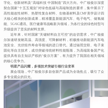
字化、创新材料及“高端科技 中国制造”四大方向。中广核俊尔深度
契合国家“十五五规划”对绿色低碳与高端制造的要求，集中展示了
高性能改性材料、热塑性复合材料、生物基材料及CMF美学设计四
大核心模块的创新成果，精准覆盖新能源汽车、电子电气、储氢储
能、5G/6G通讯、医疗健康等战略新兴领域，为各行业的绿色转型与
升级提供了坚实的材料支撑。
近年来，
针对国家
“关键材料自主可控”
的迫切
需求，中广核俊
尔加速研发耐高温、高强度、可降解材料，
积极
推动新能源汽车电
池安全、光伏组件寿命等领域的进口替代
。
通过辐照交联、电子束
固化等自主技术，成功突破传统材料性能瓶颈，为高端装备国产化
提供具有自主知识产权的
“俊尔方案”，有力提升了我国在相关领域
的核心竞争力。
明星产品闪耀，多项技术突破引领行业变革
展会现场，中广核俊尔多款创新产品成为全场焦点，吸引了众
多专业观众的目光。