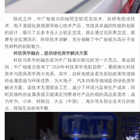
除此之外，中广核俊尔的辐照交联尼龙技术、自研免喷涂技
术、电子束固化肤感膜等核心技术产品，凭借其卓越的性能和创新
的设计，吸引了众多专业人士驻足交流。观众通过近距离交流、观
摩专业实测演示、聆听技术讲解，充分领略了中广核俊尔高分子改
性材料的创新魅力。
科技美学融合，提供绿色美学解决方案
科技与美学的融合成为中广核俊尔展位的另一大亮点。展会期
间，中广核俊尔发布了
“2026年科技美学色彩趋势”，重磅推出科技
美学与国风美学两大色系。其中，自研免喷涂柔光彩铝效果凭借独
特金属质感与环保优势，为3C电子、汽车内饰等领域提供绿色美学
解决方案。该技术无需喷涂工艺，减少了环境污染和生产成本，同
时其独特的金属质感又能满足消费者对产品外观的高品质需求，成
为华为、小米、特斯拉、大众（中国）、海尔等头部企业关注的焦
点，现场互动咨询不断。