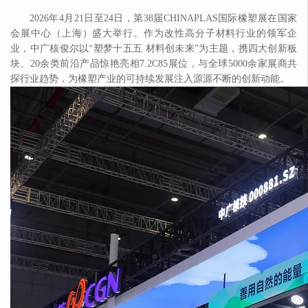
2026年4月21日至24日，第38届CHINAPLAS国际橡塑展在国家
会展中心（
上海
）盛大举行。作为改性高分子材料行业的领军企
业，中广核俊尔以
“塑梦十五五 材料创未来”为主题，携四大创新板
块、20余类前沿产品
惊艳
亮相
7.2C85展位，与全球5000
余家
展商共
探
行业趋势，为橡塑产业的可持续发展注入源源不断的创新动能。