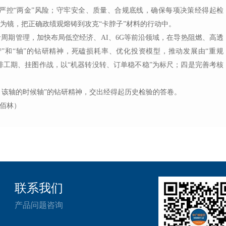
严控
“
两金
”
风险；守牢安全、质量、合规底线，确保每项决策经得起检
为镜，把正确政绩观熔铸到攻克
“
卡脖子
”
材料的行动中。
命周期管理，加快布局低空经济、
AI、6G等前沿领域，在导热阻燃、高透
拧
”
和
“
轴
”
的钻研精神，死磕损耗率、优化投资模型，推动发展由
“
重规
排工期、挂图作战，以
“
机器转没转、订单稳不稳
”
为标尺
；
四是完善考核
、该轴的时候轴
”
的钻研精神，交出经得起历史检验的答卷。
佰林
）
联系我们
产品问题咨询