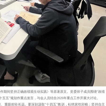
工作期间坚持正确政绩观生动实践》等原著原文。党委班子成员围绕
“
政绩
十五五
”
规划作重点发言，与会人员结合
2026年重点工作开展大讨论。
量、重眼前轻长远。要深刻汲取
“
十四五
”
教训，杜绝寅吃卯粮；坚持自主