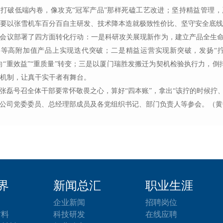
新打破低端内卷，像攻克
“
冠军产品
”
那样死磕工艺改进；坚持精益管理，
要以张雪机车百分百自主研发、技术降本造就极致性价比、坚守安全底线
会议部署
了
四方面转化行动：一是科研攻关展现新作为，建立产品全生
料等高附加值产品上实现迭代突破
；
二是精益运营实现新突破，发扬
“
向
“
重效益
”“
重质量
”
转变
；
三是以厦门瑞胜发搬迁为契机检验执行力，倒
机制，让真干实干者有舞台。
张磊号召全体干部
要
常怀敬畏之心，算好
“
四本账
”
，拿出
“
该拧的时候拧
公司党委委员、总经理部成员及各党组织书记、部门
负责人
等参会。
（
黄
界
新闻总汇
职业生涯
企业新闻
招聘岗位
材料
科技研发
在线应聘