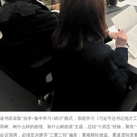
读书班采取
“
自学
+集中学习+研讨
”
模式，系统学习《习近平总书记地方
而树、树什么样的政绩、靠什么树政绩
”
主题，总结
“
十四五
”
经验，聚焦
“
会议强调，必须坚决摒弃
“
三重三轻
”
偏差：重规模轻效益、重速度轻质