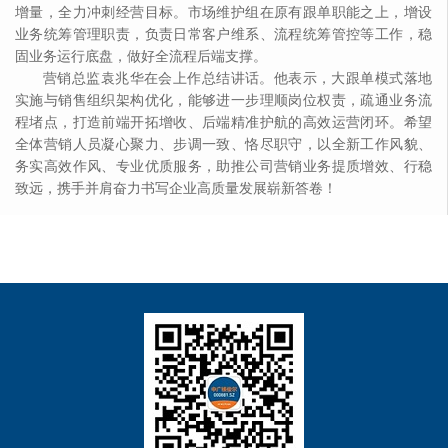
增量，全力冲刺经营目标。市场维护组在原有跟单职能之上，增设
业务统筹管理职责，负责日常客户维系、流程统筹管控等工作，稳
固业务运行底盘，做好全流程后端支撑。
营销总监袁兆华在会上作总结讲话。他表示，大跟单模式落地
实施与销售组织架构优化，能够进一步理顺岗位权责，疏通业务流
程堵点，打造前端开拓增收、后端精准护航的高效运营闭环。希望
全体营销人员凝心聚力、步调一致、恪尽职守，以全新工作风貌、
务实高效作风、专业优质服务，助推公司营销业务提质增效、行稳
致远，携手并肩奋力书写企业高质量发展崭新答卷！