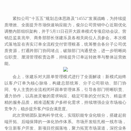
紧扣公司
“
十五五
”
规划总体思路及
“
14552
”
发展战略，为持续提
质增效、全面提升市场快速响应能力，俊尔公司营销中心近期优化
调整内部组织架构，并于
5月11日召开大跟单模式专项启动会议。营
销总监袁兆华、商务部部长张建乐及各相关岗位人员参会。本次模
式落地旨在夯实订单全流程交付管理根基，统筹整合各分子公司优
质资源，打通跨部门协同堵点，破除部门沟通壁垒，进一步明晰岗
位职责、厘清管理权责边界，持续提升订单运转效率与整体运营效
能。
会上，张建乐对大跟单管理模式进行了全面解读：新模式始终
以客户订单为核心脉络，构建总部统筹、分子公司联动、部门协
同、专人主责的全流程闭环跟单管理体系，引导各部门明晰职责、
通力协作，以高效灵敏的需求响应、稳定可靠的交付实力、精益求
精的服务品质，精准适配客户多样化需求，持续增强企业市场核心
竞争力，稳步提升客户综合满意度。
此次营销团队架构科学优化，实现职能专业化细分，搭建起前
端开拓、后端保障的一体化协作体系。市场开发组扎根一线市场，
专注新客户开发、新项目挖掘落地，聚力拓宽市场渠道，深挖业务