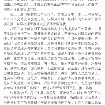
国生态环境法典》工作要点及中央企业2026年环保低碳工作要求，
明确环保合规管理方向。
会上，厦门瑞胜发公司汇报了厂房搬迁专项工作，上海俊尔公
司汇报了交通安全改善进展，汉川分公司、复材车间作安全工作专
项汇报，全面梳理重点领域安质环管理现状。
相军在会上就各项工作落地落实提出九项具体工作要求。一是
压实隐患整治工作，提升隐患整改时效，严守整改时限完成闭环管
理，明晰风险辨识与隐患治理各时间节点。二是全覆盖排查生产、
仓储区域各类通风降温设备，核验设备运行状况与实际降温成效。
三是抓实极端天气防范应对，盘点补齐维护应急物资，常态化开展
专项应急演练，筑牢安全防控防线。四是严守高风险作业审批报备
流程，建立专项台账，强化现场督查与违规追责。五是优化安质环
考核体系，增设考核维度，将下属工厂纳入季度考评范围。六是有
序开展防灾减灾、国安教育、职业病防治、安全生产月等各类安全
主题宣教活动。七是及时妥善处置员工诉求，紧盯人员思想动态，
抓实内部维稳，规范员工网络言行，防范舆情与群体事件发生。八
是从严规范配方变更流程，严防重大质量隐患发生。九是总结梳理
各单位优质质量工作做法，促进内部经验互通互鉴、推广落地。
张磊作总结讲话并强调八点意见，要求全员以“时时放心不下”的
责任感守牢安质环底线：一是坚持底线思维，确保隐患100%整改，
推进复材工厂的风险辨识与隐患排查治理工作，对存在的重大风险