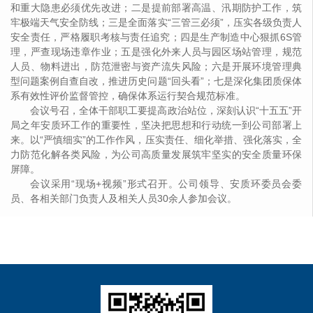
和重大隐患必须优先改进；二是提前部署高温、汛期防护工作，筑
牢极端天气安全防线；三是全面落实“三管三必须”，压实各级负责人
安全责任，严格履职考核与责任追究；四是生产制造中心狠抓6S管
理，严查现场违章作业；五是强化外来人员与园区场站管理，规范
人员、物料进出，防范泄密与资产流失风险；六是开展环境管理典
型问题案例自查自改，推进历史问题“回头看”；七是深化集团质保体
系有效性评价监督管控，确保体系运行契合规范标准。
会议号召，全体干部职工要提高政治站位，深刻认识“十五五”开
局之年安质环工作的重要性，坚决把思想和行动统一到公司部署上
来。以“严慎细实”的工作作风，压实责任、细化举措、强化落实，全
力防范化解各类风险，为公司高质量发展筑牢坚实的安全质量环保
屏障。
会议采用“现场+视频”形式召开。公司领导、安质环委员会委
员、各相关部门负责人及相关人员30余人参加会议。