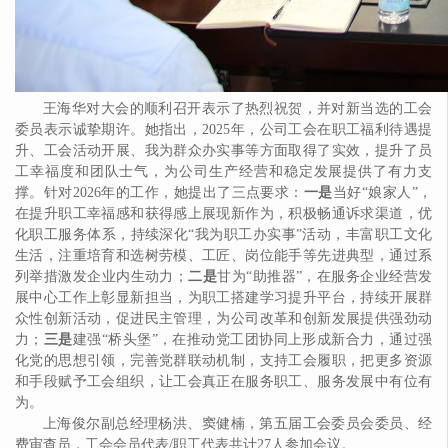
王海华对大会的顺利召开表示了热烈祝贺，并对新当选的工会
委员表示诚挚期许。她指出，
2025年，公司工会在职工福利待遇提
升、工会活动开展、我为群众办实事等方面取得了实效，提升了员
工幸福度和团队士气，为公司生产经营和稳定发展提供了有力支
她
提出了三点要求：
一是
撑。针对2026年的工作，
当好
“娘家人”，
在提升职工幸福感和获得感上展现新作为，积极畅通诉求渠道，优
化职工服务体系，持续深化“我为职工办实事”活动，丰富职工文化
生活，注重培育和选树劳模、工匠、岗位能手等先进典型，通过系
二是
列举措激发企业内生动力；
甘为
“助推器”，在服务企业经营发
展中心工作上彰显新担当，为职工搭建学习提升平台，持续开展群
众性创新活动，促进民主管理，为公司改革和创新发展提供强劲动
三是
力；
建强
“桥头堡”，在推动党工团协同上形成新合力，通过强
化党的思想引领，完善党群联动机制，支持工会履职，把更多资源
和手段赋予工会组织，让工会真正在服务职工、服务发展中有位有
为。
上海俊尔
副总经理杨洪、窦健楠，第五届工会委员会委员、经
费审查员，工会会员代表
/职工代表共计27人参加会议。