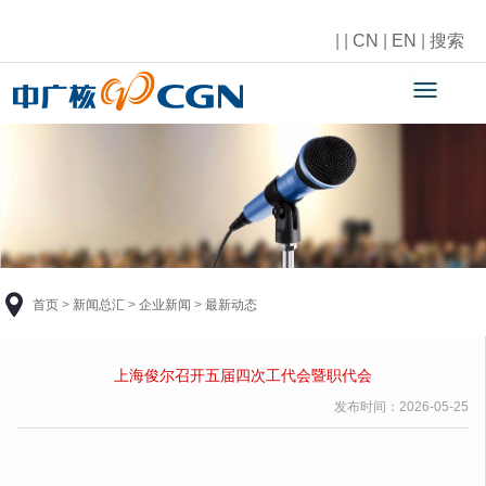
|
|
CN
|
EN
|
搜索
首页
>
新闻总汇
>
企业新闻
>
最新动态
上海俊尔召开五届四次
工代会
暨
职代会
发布时间：
2026-05-25